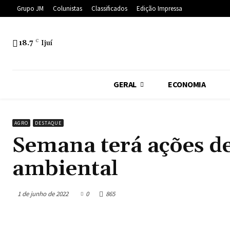
Grupo JM
Colunistas
Classificados
Edição Impressa
18.7
C
Ijuí
GERAL
ECONOMIA
AGRO
DESTAQUE
Semana terá ações de
ambiental
1 de junho de 2022
0
865