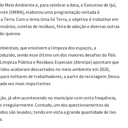
 Meio Ambiente e, para celebrar a data, o Executivo de Ijuí,
iente (SMMA), elaborou uma programação voltada à
a Terra. Com o lema Uma Só Terra, o objetivo é trabalhar em
nários, coletas de resíduos, feira de adoção e diversas outras
o ijuiense.
mbientais, que envolvem a limpeza dos espaços, a
oduzido, sendo esse último um dos maiores desafios do País.
 Limpeza Pública e Resíduos Especiais (Abrelpe) apontam que
sólidos acabaram descartados no meio ambiente em 2020,
para milhares de trabalhadores, a partir da reciclagem. Dessa
ada vez mais importantes.
ção, já vêm acontecendo no município com certa frequência,
dos irregularmente. Contudo, um dos questionamentos da
dos são levados, tendo em vista a grande quantidade de lixo
a.