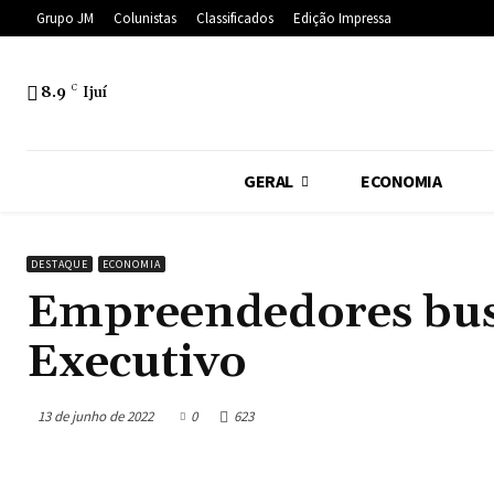
Grupo JM
Colunistas
Classificados
Edição Impressa
8.9
C
Ijuí
GERAL
ECONOMIA
DESTAQUE
ECONOMIA
Empreendedores bus
Executivo
13 de junho de 2022
0
623