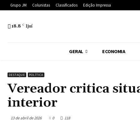
Grupo JM
Colunistas
Classificados
Edição Impressa
18.8
C
Ijuí
GERAL
ECONOMIA
DESTAQUE
POLÍTICA
Vereador critica situ
interior
13 de abril de 2026
0
118