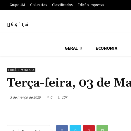
Grupo JM
Colunistas
Classificados
Edição Impressa
6.4
C
Ijuí
GERAL
ECONOMIA
EDIÇÃO IMPRESSA
Terça-feira, 03 de M
3 de março de 2026
0
107