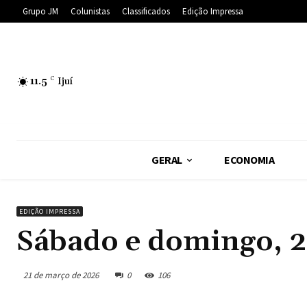
Grupo JM
Colunistas
Classificados
Edição Impressa
11.5
C
Ijuí
GERAL
ECONOMIA
EDIÇÃO IMPRESSA
Sábado e domingo, 2
21 de março de 2026
0
106