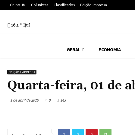
Grupo JM
Colunistas
Classificados
Edição Impressa
16.1
C
Ijuí
GERAL
ECONOMIA
EDIÇÃO IMPRESSA
Quarta-feira, 01 de a
1 de abril de 2026
0
143