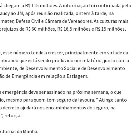
 já chegam a R$ 115 milhões. A informação foi confirmada pelo
audy ao JM, após reunião realizada, ontem à tarde, na
mater, Defesa Civil e Câmara de Vereadores. As culturas mais
prejuízos de R$ 60 milhões, R$ 16,5 milhões e R$ 15 milhões,
r, esse número tende a crescer, principalmente em virtude da
 lembrando que está sendo produzido um relatório, junto com a
o Ambiente, de Desenvolvimento Social e de Desenvolvimento
ção de Emergência em relação a Estiagem.
de emergência deve ser assinado na próxima semana, o que
pio, mesmo para quem tem seguro da lavoura. ” Atinge tanto
 decreto ajudará nos encaminhamentos do seguro, na
”, reforça.
o Jornal da Manhã.