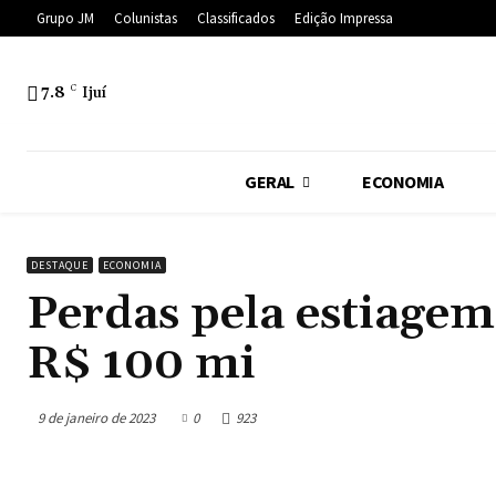
Grupo JM
Colunistas
Classificados
Edição Impressa
7.8
C
Ijuí
GERAL
ECONOMIA
DESTAQUE
ECONOMIA
Perdas pela estiagem
R$ 100 mi
9 de janeiro de 2023
0
923