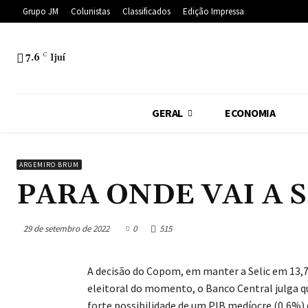
Grupo JM
Colunistas
Classificados
Edição Impressa
7.6
C
Ijuí
GERAL
ECONOMIA
ARGEMIRO BRUM
PARA ONDE VAI A 
29 de setembro de 2022
0
515
A decisão do Copom, em manter a Selic em 13,7
eleitoral do momento, o Banco Central julga q
forte possibilidade de um PIB medíocre (0,6%) 