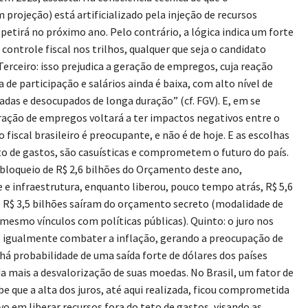
rojeção) está artificializado pela injeção de recursos
epetirá no próximo ano. Pelo contrário, a lógica indica um forte
ontrole fiscal nos trilhos, qualquer que seja o candidato
 Terceiro: isso prejudica a geração de empregos, cuja reação
 de participação e salários ainda é baixa, com alto nível de
adas e desocupados de longa duração” (cf. FGV). E, em se
ração de empregos voltará a ter impactos negativos entre o
 fiscal brasileiro é preocupante, e não é de hoje. E as escolhas
to de gastos, são casuísticas e comprometem o futuro do país.
 bloqueio de R$ 2,6 bilhões do Orçamento deste ano,
 infraestrutura, enquanto liberou, pouco tempo atrás, R$ 5,6
R$ 3,5 bilhões saíram do orçamento secreto (modalidade de
 mesmo vínculos com políticas públicas). Quinto: o juro nos
o igualmente combater a inflação, gerando a preocupação de
á probabilidade de uma saída forte de dólares dos países
da mais a desvalorização de suas moedas. No Brasil, um fator de
e que a alta dos juros, até aqui realizada, ficou comprometida
vo em liberar recursos fora do teto de gastos, visando as