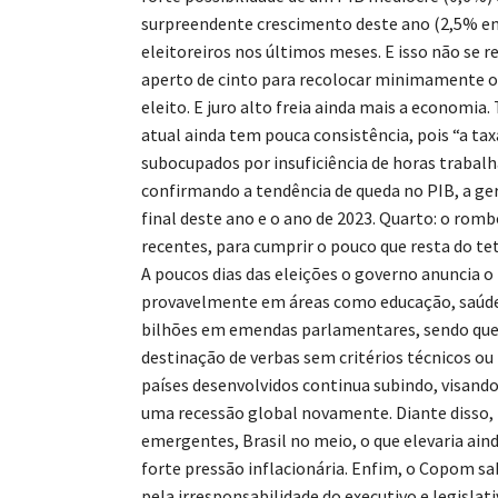
surpreendente crescimento deste ano (2,5% em p
eleitoreiros nos últimos meses. E isso não se r
aperto de cinto para recolocar minimamente o c
eleito. E juro alto freia ainda mais a economia.
atual ainda tem pouca consistência, pois “a taxa
subocupados por insuficiência de horas trabalh
confirmando a tendência de queda no PIB, a ge
final deste ano e o ano de 2023. Quarto: o rombo
recentes, para cumprir o pouco que resta do te
A poucos dias das eleições o governo anuncia o
provavelmente em áreas como educação, saúde e
bilhões em emendas parlamentares, sendo que 
destinação de verbas sem critérios técnicos ou
países desenvolvidos continua subindo, visand
uma recessão global novamente. Diante disso, h
emergentes, Brasil no meio, o que elevaria ain
forte pressão inflacionária. Enfim, o Copom sab
pela irresponsabilidade do executivo e legislati