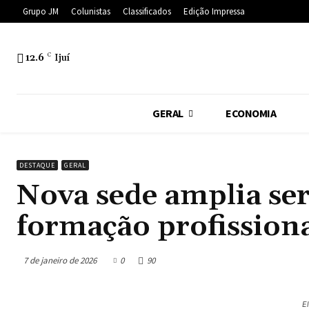
Grupo JM
Colunistas
Classificados
Edição Impressa
12.6
C
Ijuí
GERAL
ECONOMIA
DESTAQUE
GERAL
Nova sede amplia ser
formação profission
7 de janeiro de 2026
0
90
El