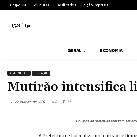
Grupo JM
Colunistas
Classificados
Edição Impressa
15.8
C
Ijuí
GERAL
ECONOMIA
COMUNIDADE
DESTAQUE
Mutirão intensifica 
16 de janeiro de 2026
0
111
Equipes da prefeitura realizam serviç
A Prefeitura de Ijuí realiza um mutirão de li