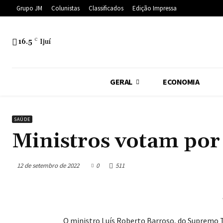
Grupo JM
Colunistas
Classificados
Edição Impressa
16.5
C
Ijuí
GERAL
ECONOMIA
SAÚDE
Ministros votam por
12 de setembro de 2022
0
511
O ministro Luís Roberto Barroso, do Supremo 