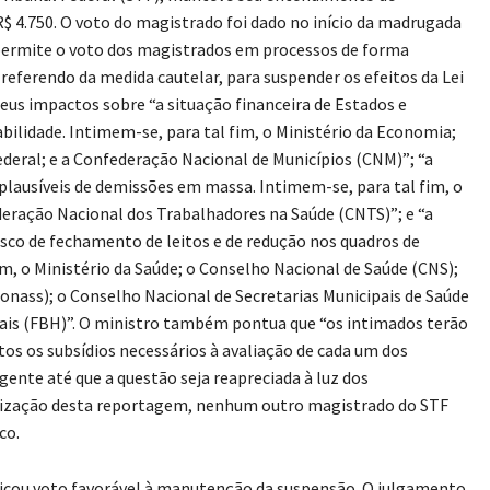
R$ 4.750. O voto do magistrado foi dado no início da madrugada
 permite o voto dos magistrados em processos de forma
 referendo da medida cautelar, para suspender os efeitos da Lei
seus impactos sobre “a situação financeira de Estados e
abilidade. Intimem-se, para tal fim, o Ministério da Economia;
ederal; e a Confederação Nacional de Municípios (CNM)”; “a
plausíveis de demissões em massa. Intimem-se, para tal fim, o
deração Nacional dos Trabalhadores na Saúde (CNTS)”; e “a
risco de fechamento de leitos e de redução nos quadros de
im, o Ministério da Saúde; o Conselho Nacional de Saúde (CNS);
onass); o Conselho Nacional de Secretarias Municipais de Saúde
tais (FBH)”. O ministro também pontua que “os intimados terão
tos os subsídios necessários à avaliação de cada um dos
gente até que a questão seja reapreciada à luz dos
alização desta reportagem, nenhum outro magistrado do STF
co.
cou voto favorável à manutenção da suspensão. O julgamento