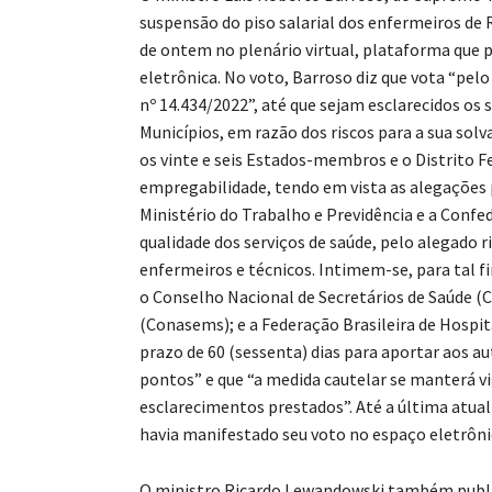
suspensão do piso salarial dos enfermeiros de 
de ontem no plenário virtual, plataforma que
eletrônica. No voto, Barroso diz que vota “pelo
nº 14.434/2022”, até que sejam esclarecidos os 
Municípios, em razão dos riscos para a sua solv
os vinte e seis Estados-membros e o Distrito F
empregabilidade, tendo em vista as alegações 
Ministério do Trabalho e Previdência e a Confe
qualidade dos serviços de saúde, pelo alegado 
enfermeiros e técnicos. Intimem-se, para tal f
o Conselho Nacional de Secretários de Saúde (C
(Conasems); e a Federação Brasileira de Hospi
prazo de 60 (sessenta) dias para aportar aos au
pontos” e que “a medida cautelar se manterá vi
esclarecimentos prestados”. Até a última atu
havia manifestado seu voto no espaço eletrôni
O ministro Ricardo Lewandowski também publi