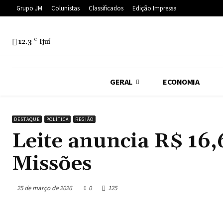
Grupo JM
Colunistas
Classificados
Edição Impressa
12.3
C
Ijuí
GERAL
ECONOMIA
DESTAQUE
POLÍTICA
REGIÃO
Leite anuncia R$ 16,
Missões
25 de março de 2026
0
125