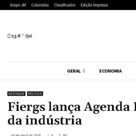
Grupo JM
Colunistas
Classificados
Edição Impressa
23.8
C
Ijuí
GERAL
ECONOMIA
DESTAQUE
POLÍTICA
Fiergs lança Agenda
da indústria
14 de abril de 2026
0
80