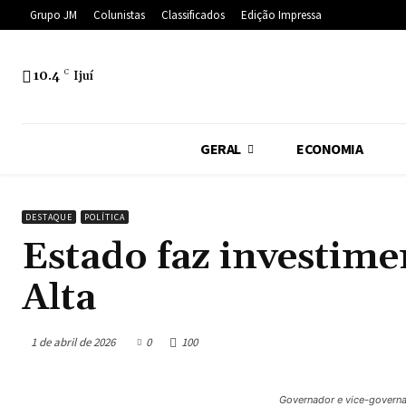
Grupo JM
Colunistas
Classificados
Edição Impressa
10.4
C
Ijuí
GERAL
ECONOMIA
DESTAQUE
POLÍTICA
Estado faz investim
Alta
1 de abril de 2026
0
100
Governador e vice-governa