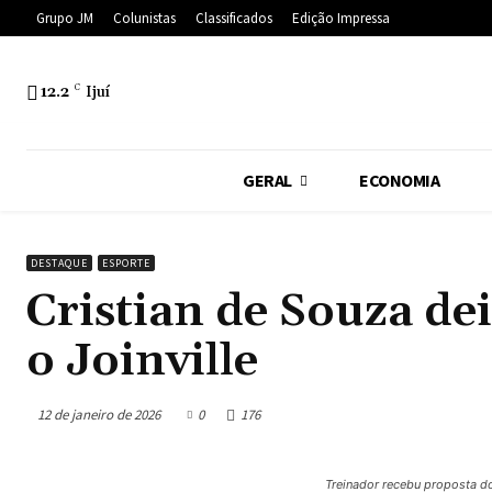
Grupo JM
Colunistas
Classificados
Edição Impressa
12.2
C
Ijuí
GERAL
ECONOMIA
DESTAQUE
ESPORTE
Cristian de Souza de
o Joinville
12 de janeiro de 2026
0
176
Treinador recebu proposta do