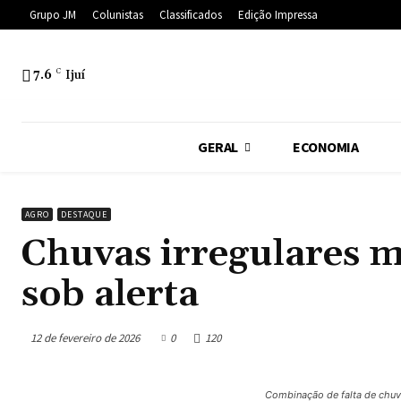
Grupo JM
Colunistas
Classificados
Edição Impressa
7.6
C
Ijuí
GERAL
ECONOMIA
AGRO
DESTAQUE
Chuvas irregulares 
sob alerta
12 de fevereiro de 2026
0
120
Combinação de falta de chuva