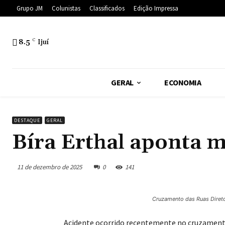
Grupo JM
Colunistas
Classificados
Edição Impressa
8.5
C
Ijuí
GERAL
ECONOMIA
DESTAQUE
GERAL
Bíra Erthal aponta m
11 de dezembro de 2025
0
141
Cruzamento das Ruas Direto
Acidente ocorrido recentemente no cruzamento