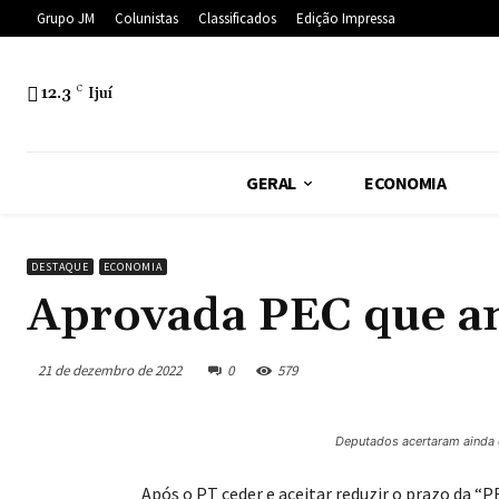
Grupo JM
Colunistas
Classificados
Edição Impressa
12.3
C
Ijuí
GERAL
ECONOMIA
DESTAQUE
ECONOMIA
Aprovada PEC que am
21 de dezembro de 2022
0
579
Deputados acertaram ainda
Após o PT ceder e aceitar reduzir o prazo da “