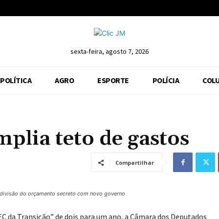
sexta-feira, agosto 7, 2026
POLÍTICA
AGRO
ESPORTE
POLÍCIA
COLU
plia teto de gastos
Compartilhar
 divisão do orçamento secreto com novo governo
PEC da Transição” de dois para um ano, a Câmara dos Deputados